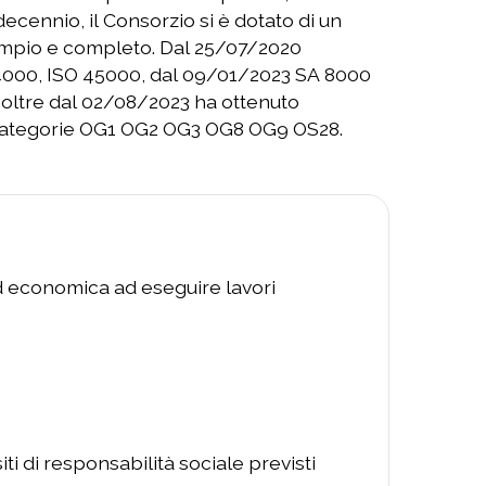
 categorie OG1 OG2 OG3 OG8 OG9 OS28.
ed economica ad eseguire lavori
ti di responsabilità sociale previsti