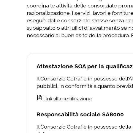
coordina le attività delle consorziate pr
specialmente nell’ultimo decennio, il Conso
razionalizzazione. I servizi, lavori e fornitu
corredo di certificazioni ampio e compl
eseguiti dalle consorziate stesse senza ri
Certificati ISO 9001, ISO 14000, ISO 4500
subappalto o altri uffici di avvalimento se
s.a.s., UNI/PdR125:2020. Inoltre dal 02/
necessario al buon esito della procedura. P
Attestazione SOA per la qualificazi
Il Consorzio Cotraf è in possesso dell’
pubblici, in conformità a quanto previst
Link alla certificazione
Responsabilità sociale SA8000
Il Consorzio Cotraf è in possesso della c