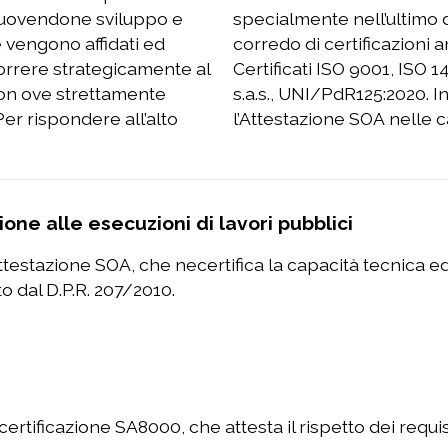
omuovendone sviluppo e
rzio si è dotato di un
re vengono affidati ed
eto. Dal 25/07/2020
correre strategicamente al
0, dal 09/01/2023 SA 8000
 non ove strettamente
08/2023 ha ottenuto
er rispondere all’alto
l’Attestazione SOA nelle
one alle esecuzioni di lavori pubblici
Attestazione SOA, che necertifica la capacità tecnica 
o dal D.P.R. 207/2010.
ertificazione SA8000, che attesta il rispetto dei requisi