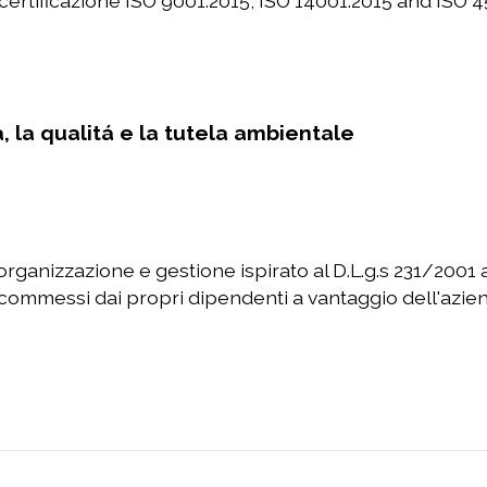
 certificazione ISO 9001:2015, ISO 14001:2015 and ISO 4
, la qualitá e la tutela ambientale
 organizzazione e gestione ispirato al D.L.g.s 231/2001
i commessi dai propri dipendenti a vantaggio dell'azie